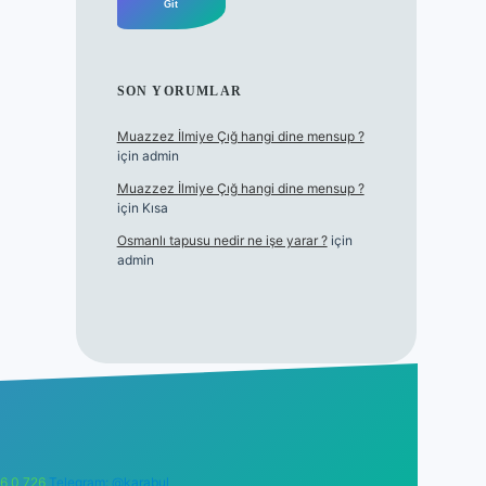
SON YORUMLAR
Muazzez İlmiye Çığ hangi dine mensup ?
için
admin
Muazzez İlmiye Çığ hangi dine mensup ?
için
Kısa
Osmanlı tapusu nedir ne işe yarar ?
için
admin
6 0 726
Telegram: @karabul