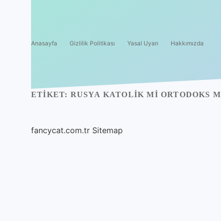
Anasayfa
Gizlilik Politikası
Yasal Uyarı
Hakkımızda
ETIKET:
RUSYA KATOLIK MI ORTODOKS 
fancycat.com.tr
Sitemap