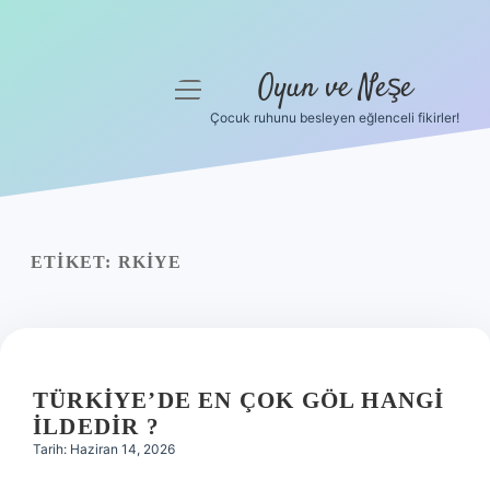
Oyun ve Neşe
menüyü
aç
Çocuk ruhunu besleyen eğlenceli fikirler!
Anasayfa
Gizlilik Politikası
Yasal Uyarı
ETIKET:
RKIYE
Hakkımızda
TÜRKIYE’DE EN ÇOK GÖL HANGI
ILDEDIR ?
Tarih: Haziran 14, 2026