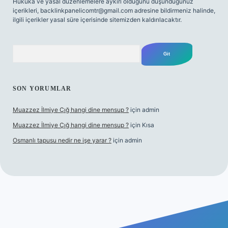
Hukuka ve yasal düzenlemelere aykırı olduğunu düşündüğünüz
içerikleri,
backlinkpanelicomtr@gmail.com
adresine bildirmeniz halinde,
ilgili içerikler yasal süre içerisinde sitemizden kaldırılacaktır.
Arama
SON YORUMLAR
Muazzez İlmiye Çığ hangi dine mensup ?
için
admin
Muazzez İlmiye Çığ hangi dine mensup ?
için
Kısa
Osmanlı tapusu nedir ne işe yarar ?
için
admin
yeni giriş
Betexper giriş adresi
betexper.xyz
m elexbet