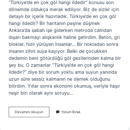
“Türkiye’de en çok göl hangi ildedir” konusu son
dönemde oldukça merak ediliyor. Biz de sizler için
detaylı bir içerik hazırladık. Türkiye’de en çok göl
hangi ildedir? Bir haritanın peşine düşmek
Ankara’da sabah işe giderken metroda camdan
dışarı bakmayı alışkanlık haline getirdim. Beton, gri
bloklar, hızlı yürüyen insanlar… Bir noktadan sonra
insanın zihni suya kayıyor. Belki de çocukken
dedemin beni götürdüğü göl gezilerinden kalma bir
şey bu. O zamanlar “Türkiye’de en çok göl hangi
ildedir?” diye bir sorum yoktu ama suyun yanında
uzun süre sessiz kalmanın ne demek olduğunu
bilirdim. Yıllar sonra ekonomi okumuş, veriyle haşır
neşir biri olarak aynı soruyu…
Türkiye’de
Devamını okuyun
Yorum Bırak
en
çok
göl