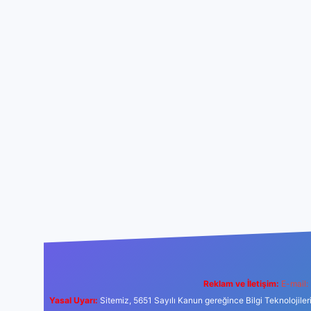
Reklam ve İletişim:
E-mail:
Yasal Uyarı:
Sitemiz, 5651 Sayılı Kanun gereğince Bilgi Teknolojiler