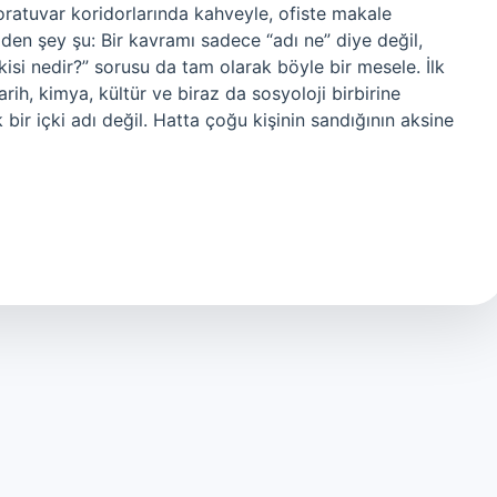
boratuvar koridorlarında kahveyle, ofiste makale
iden şey şu: Bir kavramı sadece “adı ne” diye değil,
kisi nedir?” sorusu da tam olarak böyle bir mesele. İlk
rih, kimya, kültür ve biraz da sosyoloji birbirine
k bir içki adı değil. Hatta çoğu kişinin sandığının aksine