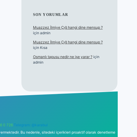
SON YORUMLAR
Muazzez İlmiye Çığ hangi dine mensup ?
için
admin
Muazzez İlmiye Çığ hangi dine mensup ?
için
Kısa
Osmanlı tapusu nedir ne işe yarar ?
için
admin
6 0 726
Telegram: @karabul
ermektedir. Bu nedenle, sitedeki içerikleri proaktif olarak denetleme