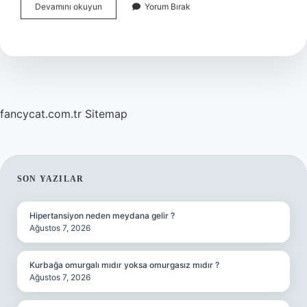
Başı
Devamını okuyun
Yorum Bırak
açık
fotoğraf
çektirmek
günah
mıdır
?
fancycat.com.tr
Sitemap
SIDEBAR
SON YAZILAR
Hipertansiyon neden meydana gelir ?
Ağustos 7, 2026
Kurbağa omurgalı mıdır yoksa omurgasız mıdır ?
Ağustos 7, 2026