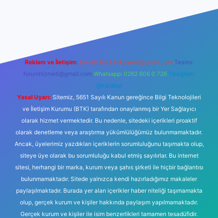
yeni giriş
Betexper giriş adresi
betexper.xyz
m elexbet
Reklam ve İletişim:
E-mail:
backlinkpaneli@gmail.com
Teams:
forumhizmeti@gmail.com
Whatsapp: 0262 606 0 726
Telegram:
@karabul
Yasal Uyarı:
Sitemiz, 5651 Sayılı Kanun gereğince Bilgi Teknolojileri
ve İletişim Kurumu (BTK) tarafından onaylanmış bir Yer Sağlayıcı
olarak hizmet vermektedir. Bu nedenle, sitedeki içerikleri proaktif
olarak denetleme veya araştırma yükümlülüğümüz bulunmamaktadır.
Ancak, üyelerimiz yazdıkları içeriklerin sorumluluğunu taşımakta olup,
siteye üye olarak bu sorumluluğu kabul etmiş sayılırlar. Bu internet
sitesi, herhangi bir marka, kurum veya şahıs şirketi ile hiçbir bağlantısı
bulunmamaktadır. Sitede yalnızca kendi hazırladığımız makaleler
paylaşılmaktadır. Burada yer alan içerikler haber niteliği taşımamakta
olup, gerçek kurum ve kişiler hakkında paylaşım yapılmamaktadır.
Gerçek kurum ve kişiler ile isim benzerlikleri tamamen tesadüfidir.