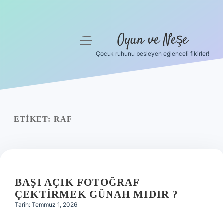
Oyun ve Neşe
menüyü
aç
Çocuk ruhunu besleyen eğlenceli fikirler!
Anasayfa
Gizlilik Politikası
Yasal Uyarı
ETIKET:
RAF
Hakkımızda
BAŞI AÇIK FOTOĞRAF
ÇEKTIRMEK GÜNAH MIDIR ?
Tarih: Temmuz 1, 2026