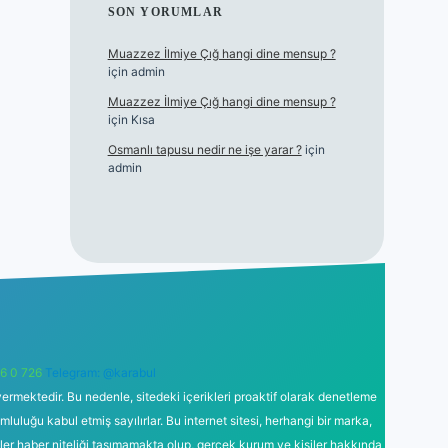
SON YORUMLAR
Muazzez İlmiye Çığ hangi dine mensup ?
için
admin
Muazzez İlmiye Çığ hangi dine mensup ?
için
Kısa
Osmanlı tapusu nedir ne işe yarar ?
için
admin
6 0 726
Telegram: @karabul
ermektedir. Bu nedenle, sitedeki içerikleri proaktif olarak denetleme
uğu kabul etmiş sayılırlar. Bu internet sitesi, herhangi bir marka,
kler haber niteliği taşımamakta olup, gerçek kurum ve kişiler hakkında