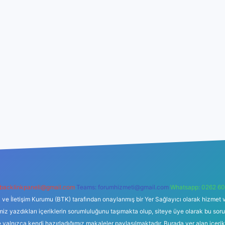
backlinkpaneli@gmail.com
Teams:
forumhizmeti@gmail.com
Whatsapp: 0262 60
i ve İletişim Kurumu (BTK) tarafından onaylanmış bir Yer Sağlayıcı olarak hizmet v
azdıkları içeriklerin sorumluluğunu taşımakta olup, siteye üye olarak bu sorumlul
e yalnızca kendi hazırladığımız makaleler paylaşılmaktadır. Burada yer alan içeri