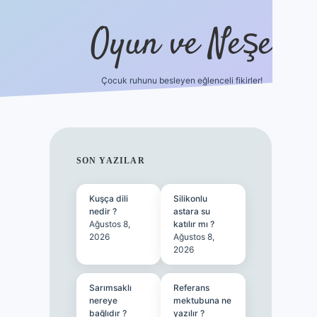
Oyun ve Neşe
Çocuk ruhunu besleyen eğlenceli fikirler!
betci
vdcasino güncel giriş
ilbet casino
ilbet yeni gir
SIDEBAR
SON YAZILAR
Kuşça dili
Silikonlu
nedir ?
astara su
Ağustos 8,
katılır mı ?
2026
Ağustos 8,
2026
Sarımsaklı
Referans
nereye
mektubuna ne
bağlıdır ?
yazılır ?