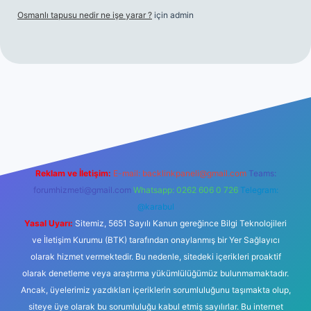
Osmanlı tapusu nedir ne işe yarar ?
için
admin
t yeni giriş
Betexper giriş adresi
betexper.xyz
m elexbet
Reklam ve İletişim:
E-mail:
backlinkpaneli@gmail.com
Teams:
forumhizmeti@gmail.com
Whatsapp: 0262 606 0 726
Telegram:
@karabul
Yasal Uyarı:
Sitemiz, 5651 Sayılı Kanun gereğince Bilgi Teknolojileri
ve İletişim Kurumu (BTK) tarafından onaylanmış bir Yer Sağlayıcı
olarak hizmet vermektedir. Bu nedenle, sitedeki içerikleri proaktif
olarak denetleme veya araştırma yükümlülüğümüz bulunmamaktadır.
Ancak, üyelerimiz yazdıkları içeriklerin sorumluluğunu taşımakta olup,
siteye üye olarak bu sorumluluğu kabul etmiş sayılırlar. Bu internet