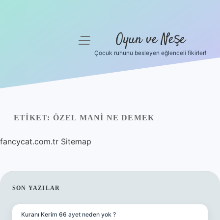
Oyun ve Neşe
menüyü
aç
Çocuk ruhunu besleyen eğlenceli fikirler!
Anasayfa
Gizlilik Politikası
Yasal Uyarı
ETIKET:
ÖZEL MANI NE DEMEK
Hakkımızda
fancycat.com.tr
Sitemap
SIDEBAR
SON YAZILAR
Kuranı Kerim 66 ayet neden yok ?