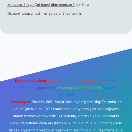
Muazzez İlmiye Çığ hangi dine mensup ?
için
Kısa
Osmanlı tapusu nedir ne işe yarar ?
için
admin
et yeni giriş
Betexper giriş adresi
betexper.xyz
m elexbet
Reklam ve İletişim:
E-mail:
backlinkpaneli@gmail.com
Teams:
forumhizmeti@gmail.com
Whatsapp: 0262 606 0 726
Telegram:
@karabul
Yasal Uyarı:
Sitemiz, 5651 Sayılı Kanun gereğince Bilgi Teknolojileri
ve İletişim Kurumu (BTK) tarafından onaylanmış bir Yer Sağlayıcı
olarak hizmet vermektedir. Bu nedenle, sitedeki içerikleri proaktif
olarak denetleme veya araştırma yükümlülüğümüz bulunmamaktadır.
Ancak, üyelerimiz yazdıkları içeriklerin sorumluluğunu taşımakta olup,