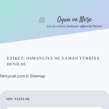
Oyun ve Neşe
menüyü
aç
Çocuk ruhunu besleyen eğlenceli fikirler!
Anasayfa
Gizlilik Politikası
Yasal Uyarı
ETIKET:
OSMANLIYA NE ZAMAN TÜRKIYE
DENILDI
Hakkımızda
fancycat.com.tr
Sitemap
SIDEBAR
SON YAZILAR