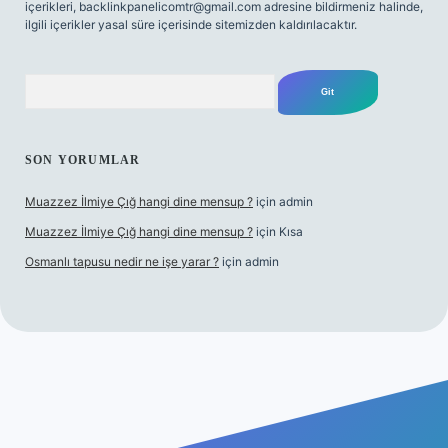
içerikleri,
backlinkpanelicomtr@gmail.com
adresine bildirmeniz halinde,
ilgili içerikler yasal süre içerisinde sitemizden kaldırılacaktır.
Arama
SON YORUMLAR
Muazzez İlmiye Çığ hangi dine mensup ?
için
admin
Muazzez İlmiye Çığ hangi dine mensup ?
için
Kısa
Osmanlı tapusu nedir ne işe yarar ?
için
admin
yeni giriş
Betexper giriş adresi
betexper.xyz
m elexbet