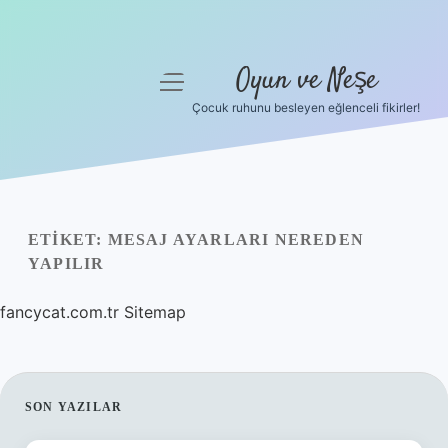
Oyun ve Neşe
menüyü
aç
Çocuk ruhunu besleyen eğlenceli fikirler!
Anasayfa
Gizlilik Politikası
Yasal Uyarı
ETIKET:
MESAJ AYARLARI NEREDEN
YAPILIR
Hakkımızda
fancycat.com.tr
Sitemap
SIDEBAR
SON YAZILAR