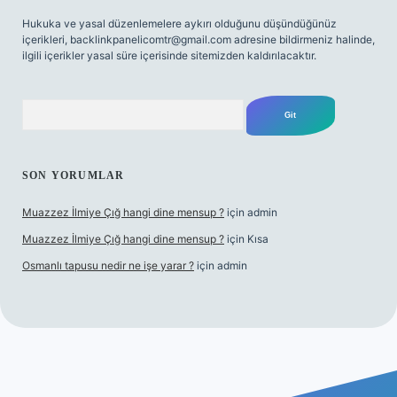
Hukuka ve yasal düzenlemelere aykırı olduğunu düşündüğünüz
içerikleri,
backlinkpanelicomtr@gmail.com
adresine bildirmeniz halinde,
ilgili içerikler yasal süre içerisinde sitemizden kaldırılacaktır.
Arama
SON YORUMLAR
Muazzez İlmiye Çığ hangi dine mensup ?
için
admin
Muazzez İlmiye Çığ hangi dine mensup ?
için
Kısa
Osmanlı tapusu nedir ne işe yarar ?
için
admin
yeni giriş
Betexper giriş adresi
betexper.xyz
m elexbet