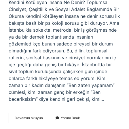
Kendini Kötüleyen İnsana Ne Denir? Toplumsal
Cinsiyet, Çeşitlilik ve Sosyal Adalet Bağlamında Bir
Okuma Kendini kötüleyen insana ne denir sorusu ilk
bakışta basit bir psikoloji sorusu gibi duruyor. Ama
İstanbul’da sokakta, metroda, bir iş görüşmesinde
ya da bir dernek toplantısında insanları
gözlemledikçe bunun sadece bireysel bir durum
olmadığını fark ediyorsun. Bu, dilin, toplumsal
rollerin, sınıfsal baskının ve cinsiyet normlarının iç
içe geçtiği daha geniş bir hikâye. İstanbul’da bir
sivil toplum kuruluşunda çalışırken gün içinde
onlarca farklı hikâyeye temas ediyorum. Kimi
zaman bir kadın danışanın “Ben zaten yapamam”
cümlesi, kimi zaman genç bir erkeğin “Ben
beceriksizim” diye kendini geri çekişi, kimi…
Kendini
Devamını okuyun
Yorum Bırak
kötüleyen
insana