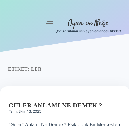
Oyun ve Neşe
menüyü
aç
Çocuk ruhunu besleyen eğlenceli fikirler!
Anasayfa
Gizlilik Politikası
Yasal Uyarı
ETIKET:
LER
Hakkımızda
GULER ANLAMI NE DEMEK ?
Tarih: Ekim 13, 2025
“Güler” Anlamı Ne Demek? Psikolojik Bir Mercekten