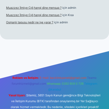
Muazzez İlmiye Çığ hangi dine mensup ?
için
admin
Muazzez İlmiye Çığ hangi dine mensup ?
için
Kısa
Osmanlı tapusu nedir ne işe yarar ?
için
admin
eni giriş
Betexper giriş adresi
betexper.xyz
m elexbet
Reklam ve İletişim:
E-mail:
backlinkpaneli@gmail.com
Teams:
forumhizmeti@gmail.com
Whatsapp: 0262 606 0 726
Telegram:
@karabul
Yasal Uyarı:
Sitemiz, 5651 Sayılı Kanun gereğince Bilgi Teknolojileri
ve İletişim Kurumu (BTK) tarafından onaylanmış bir Yer Sağlayıcı
olarak hizmet vermektedir. Bu nedenle, sitedeki içerikleri proaktif