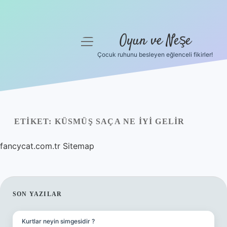
Oyun ve Neşe
menüyü
aç
Çocuk ruhunu besleyen eğlenceli fikirler!
Anasayfa
Gizlilik Politikası
Yasal Uyarı
ETIKET:
KÜSMÜŞ SAÇA NE IYI GELIR
Hakkımızda
fancycat.com.tr
Sitemap
SIDEBAR
SON YAZILAR
Kurtlar neyin simgesidir ?