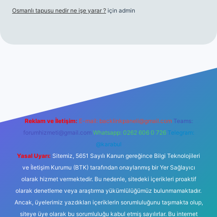
Osmanlı tapusu nedir ne işe yarar ?
için
admin
t yeni giriş
Betexper giriş adresi
betexper.xyz
m elexbet
Reklam ve İletişim:
E-mail:
backlinkpaneli@gmail.com
Teams:
forumhizmeti@gmail.com
Whatsapp: 0262 606 0 726
Telegram:
@karabul
Yasal Uyarı:
Sitemiz, 5651 Sayılı Kanun gereğince Bilgi Teknolojileri
ve İletişim Kurumu (BTK) tarafından onaylanmış bir Yer Sağlayıcı
olarak hizmet vermektedir. Bu nedenle, sitedeki içerikleri proaktif
olarak denetleme veya araştırma yükümlülüğümüz bulunmamaktadır.
Ancak, üyelerimiz yazdıkları içeriklerin sorumluluğunu taşımakta olup,
siteye üye olarak bu sorumluluğu kabul etmiş sayılırlar. Bu internet