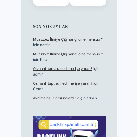
SON YORUMLAR
Muazzez İlmiye Çığ hangi dine mensup ?
için
admin
Muazzez İlmiye Çığ hangi dine mensup ?
için
Kısa
Osmanlı tapusu nedir ne işe yarar ?
için
admin
Osmanlı tapusu nedir ne işe yarar ?
için
Ceren
Ayrılma hal ekleri nelerdir ?
için
admin