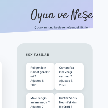
Oyun ve Neşe
Çocuk ruhunu besleyen eğlenceli fikirler!
betci
vdcasino güncel giriş
ilbet casino
ilbet yeni giri
SIDEBAR
SON YAZILAR
Poligon için
Osmanlı’da
ruhsat gerekir
kim vergi
mi ?
vermez ?
Ağustos 8,
Ağustos 8,
2026
2026
Mavi rengin
Kurtlar Vadisi
anlamı nedir ?
Necmi’yi kim
Ağustos 7,
öldürdü ?