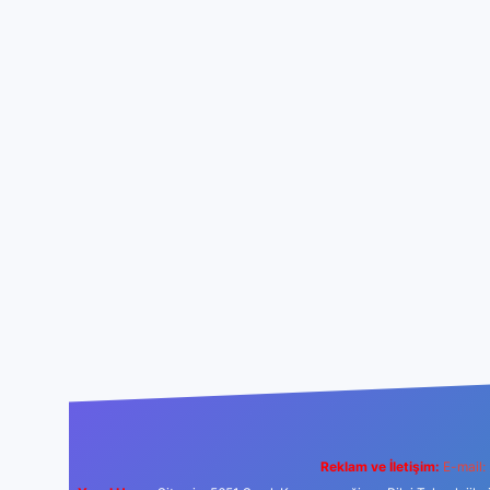
Reklam ve İletişim:
E-mail: