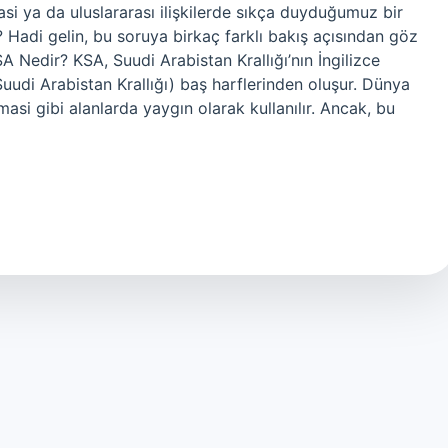
asi ya da uluslararası ilişkilerde sıkça duyduğumuz bir
 Hadi gelin, bu soruya birkaç farklı bakış açısından göz
SA Nedir? KSA, Suudi Arabistan Krallığı’nın İngilizce
uudi Arabistan Krallığı) baş harflerinden oluşur. Dünya
masi gibi alanlarda yaygın olarak kullanılır. Ancak, bu