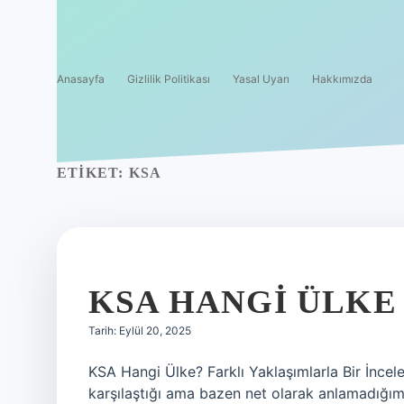
Anasayfa
Gizlilik Politikası
Yasal Uyarı
Hakkımızda
ETIKET:
KSA
KSA HANGI ÜLKE 
Tarih: Eylül 20, 2025
KSA Hangi Ülke? Farklı Yaklaşımlarla Bir İnce
karşılaştığı ama bazen net olarak anlamadığım