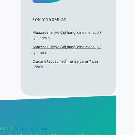
SON YORUMLAR
Muazzez İlmiye Çığ hangi dine mensup ?
için
admin
Muazzez İlmiye Çığ hangi dine mensup ?
için
Kısa
Osmanlı tapusu nedir ne işe yarar ?
için
admin
6 0 726
Telegram: @karabul