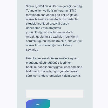
Sitemiz, 5651 Sayılı Kanun gereğince Bilgi
Teknolojileri ve İletişim Kurumu (BTK)
tarafından onaylanmış bir Yer Sağlayıcı
olarak hizmet vermektedir. Bu nedenle,
sitedeki içerikleri proaktif olarak
denetleme veya araştırma
yükümlülüğümüz bulunmamaktadır.
Ancak, üyelerimiz yazdıkları içeriklerin
sorumluluğunu taşımakta olup, siteye üye
olarak bu sorumluluğu kabul etmiş
sayılırlar.
Hukuka ve yasal düzenlemelere aykırı
olduğunu düşündüğünüz içerikleri,
backlinkpanelicomtr@gmail.com
adresine
bildirmeniz halinde, ilgili içerikler yasal
süre içerisinde sitemizden kaldırılacaktır.
Arama