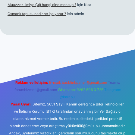
Muazzez İlmiye Çığ hangi dine mensup ?
için
Kısa
Osmanlı tapusu nedir ne işe yarar ?
için
admin
t yeni giriş
Betexper giriş adresi
betexper.xyz
m elexbet
Reklam ve İletişim:
E-mail:
backlinkpaneli@gmail.com
Teams:
forumhizmeti@gmail.com
Whatsapp: 0262 606 0 726
Telegram:
@karabul
Yasal Uyarı:
Sitemiz, 5651 Sayılı Kanun gereğince Bilgi Teknolojileri
ve İletişim Kurumu (BTK) tarafından onaylanmış bir Yer Sağlayıcı
olarak hizmet vermektedir. Bu nedenle, sitedeki içerikleri proaktif
olarak denetleme veya araştırma yükümlülüğümüz bulunmamaktadır.
Ancak, üyelerimiz yazdıkları içeriklerin sorumluluğunu taşımakta olup,