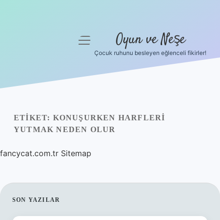
Oyun ve Neşe
menüyü
aç
Çocuk ruhunu besleyen eğlenceli fikirler!
Anasayfa
Gizlilik Politikası
Yasal Uyarı
ETIKET:
KONUŞURKEN HARFLERI
YUTMAK NEDEN OLUR
Hakkımızda
fancycat.com.tr
Sitemap
SIDEBAR
SON YAZILAR