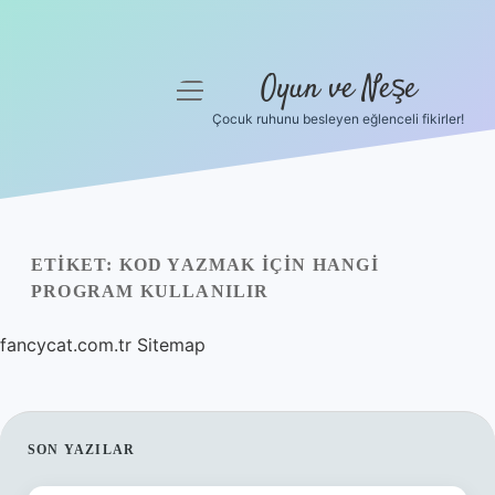
Oyun ve Neşe
menüyü
aç
Çocuk ruhunu besleyen eğlenceli fikirler!
Anasayfa
Gizlilik Politikası
Yasal Uyarı
ETIKET:
KOD YAZMAK IÇIN HANGI
PROGRAM KULLANILIR
Hakkımızda
fancycat.com.tr
Sitemap
SIDEBAR
SON YAZILAR