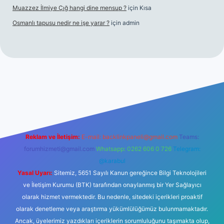
Muazzez İlmiye Çığ hangi dine mensup ?
için
Kısa
Osmanlı tapusu nedir ne işe yarar ?
için
admin
bet yeni giriş
Betexper giriş adresi
betexper.xyz
m elexbet
Reklam ve İletişim:
E-mail:
backlinkpaneli@gmail.com
Teams:
forumhizmeti@gmail.com
Whatsapp: 0262 606 0 726
Telegram:
@karabul
Yasal Uyarı:
Sitemiz, 5651 Sayılı Kanun gereğince Bilgi Teknolojileri
ve İletişim Kurumu (BTK) tarafından onaylanmış bir Yer Sağlayıcı
olarak hizmet vermektedir. Bu nedenle, sitedeki içerikleri proaktif
olarak denetleme veya araştırma yükümlülüğümüz bulunmamaktadır.
Ancak, üyelerimiz yazdıkları içeriklerin sorumluluğunu taşımakta olup,