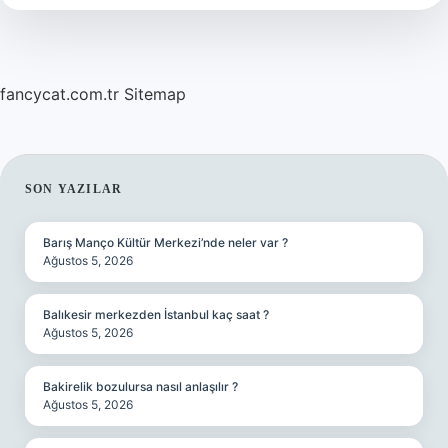
hangisi
?
fancycat.com.tr
Sitemap
SIDEBAR
SON YAZILAR
Barış Manço Kültür Merkezi’nde neler var ?
Ağustos 5, 2026
Balıkesir merkezden İstanbul kaç saat ?
Ağustos 5, 2026
Bakirelik bozulursa nasıl anlaşılır ?
Ağustos 5, 2026