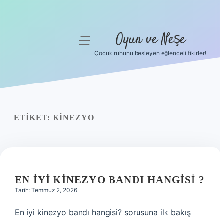
Oyun ve Neşe
menüyü
aç
Çocuk ruhunu besleyen eğlenceli fikirler!
Anasayfa
Gizlilik Politikası
Yasal Uyarı
ETIKET:
KINEZYO
Hakkımızda
EN IYI KINEZYO BANDI HANGISI ?
Tarih: Temmuz 2, 2026
En iyi kinezyo bandı hangisi? sorusuna ilk bakış