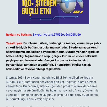
Reklam ve İletişim:
Skype: live:.cid.575569c608265c69
Yasal Uyarı:
Bu internet sitesi, herhangi bir marka, kurum veya şahıs
şirketi ile hiçbir bağlantısı bulunmamaktadır. Sitede yalnızca kendi
hazırladığımız makaleler paylaşılmaktadır. Burada yer alan içerikler
haber niteliği taşımamakta olup, gerçek kurum ve kişiler hakkında
paylaşım yapılmamaktadır. Gerçek kurum ve kişiler ile isim
benzerlikleri tamamen tesadüfidir. Sitemizdeki bilgiler taslak
halindedir ve tavsiye niteliği taşımazlar.
Sitemiz, 5651 Sayılı Kanun gereğince Bilgi Teknolojileri ve İletişim
Kurumu (BTK) tarafından onaylanmış bir Yer Sağlayıcı olarak hizmet
vermektedir. Bu nedenle, sitedeki içerikleri proaktif olarak denetleme
veya araştırma yükümlülüğümüz bulunmamaktadır. Ancak, üyelerimiz
yazdıkları içeriklerin sorumluluğunu taşımakta olup, siteye üye olarak
bu sorumluluğu kabul etmiş sayılırlar.