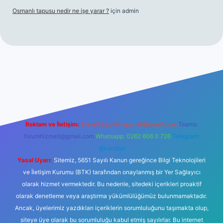
Osmanlı tapusu nedir ne işe yarar ?
için
admin
t yeni giriş
Betexper giriş adresi
betexper.xyz
m elexbet
Reklam ve İletişim:
E-mail:
backlinkpaneli@gmail.com
Teams:
forumhizmeti@gmail.com
Whatsapp: 0262 606 0 726
Telegram:
@karabul
Yasal Uyarı:
Sitemiz, 5651 Sayılı Kanun gereğince Bilgi Teknolojileri
ve İletişim Kurumu (BTK) tarafından onaylanmış bir Yer Sağlayıcı
olarak hizmet vermektedir. Bu nedenle, sitedeki içerikleri proaktif
olarak denetleme veya araştırma yükümlülüğümüz bulunmamaktadır.
Ancak, üyelerimiz yazdıkları içeriklerin sorumluluğunu taşımakta olup,
siteye üye olarak bu sorumluluğu kabul etmiş sayılırlar. Bu internet