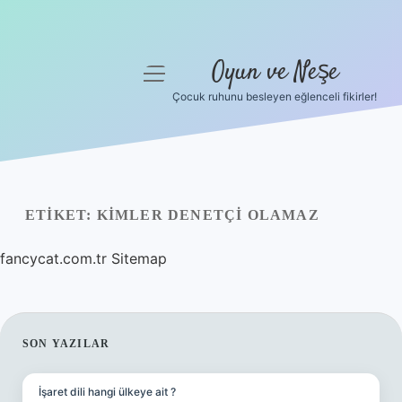
Oyun ve Neşe
menüyü
aç
Çocuk ruhunu besleyen eğlenceli fikirler!
Anasayfa
Gizlilik Politikası
Yasal Uyarı
ETIKET:
KIMLER DENETÇI OLAMAZ
Hakkımızda
fancycat.com.tr
Sitemap
SIDEBAR
SON YAZILAR
İşaret dili hangi ülkeye ait ?