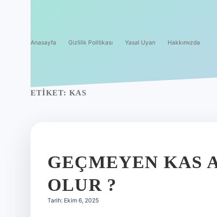
Anasayfa
Gizlilik Politikası
Yasal Uyarı
Hakkımızda
ETIKET:
KAS
GEÇMEYEN KAS 
OLUR ?
Tarih: Ekim 6, 2025