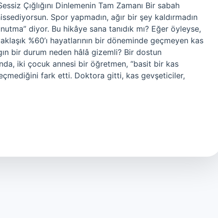
essiz Çığlığını Dinlemenin Tam Zamanı Bir sabah
 hissediyorsun. Spor yapmadın, ağır bir şey kaldırmadın
unutma” diyor. Bu hikâye sana tanıdık mı? Eğer öyleyse,
 yaklaşık %60’ı hayatlarının bir döneminde geçmeyen kas
gın bir durum neden hâlâ gizemli? Bir dostun
nda, iki çocuk annesi bir öğretmen, “basit bir kas
mediğini fark etti. Doktora gitti, kas gevşeticiler,