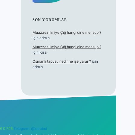
SON YORUMLAR
Muazzez İlmiye Çığ hangi dine mensup ?
için
admin
Muazzez İlmiye Çığ hangi dine mensup ?
için
Kısa
Osmanlı tapusu nedir ne işe yarar ?
için
admin
6 0 726
Telegram: @karabul