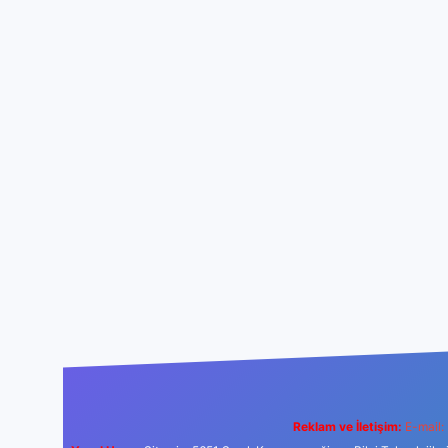
Reklam ve İletişim:
E-mail: