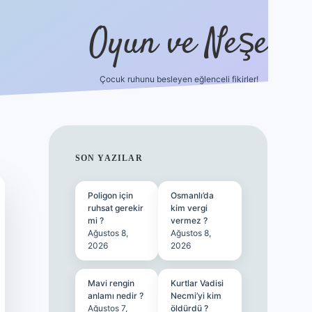
Oyun ve Neşe
Çocuk ruhunu besleyen eğlenceli fikirler!
betci
vdcasino güncel giriş
ilbet casino
ilbet yeni giriş
SIDEBAR
SON YAZILAR
Poligon için
Osmanlı’da
ruhsat gerekir
kim vergi
mi ?
vermez ?
Ağustos 8,
Ağustos 8,
2026
2026
Mavi rengin
Kurtlar Vadisi
anlamı nedir ?
Necmi’yi kim
Ağustos 7,
öldürdü ?