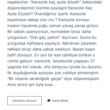
teşekkürler. “Kansızlık kaç ayda düzelir” hakkındaki
düşüncelerinizi bizimle paylaşın! Kansızlık Kaç
Ayda Düzelir? Önerdiğimiz İçerik: Kansızlık
bayılmaya sebep olur mu ? Kansızlık konusu
insanın hayatına çoğu zaman yavaş yavaş giriyor.
Bir sabah uyanıyorsun, normalden biraz daha
yorgunsun. “Dün geç yattım” diyorsun. Sonra bu
yorgunluk haftalara yayılıyor. Merdiven çıkarken
nefesin biraz daha çabuk kesiliyor. Bazen başın
hafif dönüyor. En son bir kan tahliliyle birlikte o
cümle geliyor: kansızlık. İstanbul’da yaşayan 27
yaşında biri olarak, ofis temposu içinde bu durumu
ilk duyduğumda açıkçası çok ciddiye almamıştım.
“Bir vitamin eksikliğidir geçer” diye düşünmüştüm.
Ama sonra işin öyle kısa…
Kansızlık
Devamını okuyun
Yorum Bırak
kaç
ayda