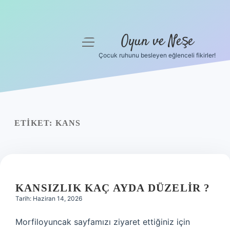
Oyun ve Neşe
menüyü
aç
Çocuk ruhunu besleyen eğlenceli fikirler!
Anasayfa
Gizlilik Politikası
Yasal Uyarı
ETIKET:
KANS
Hakkımızda
KANSIZLIK KAÇ AYDA DÜZELIR ?
Tarih: Haziran 14, 2026
Morfiloyuncak sayfamızı ziyaret ettiğiniz için