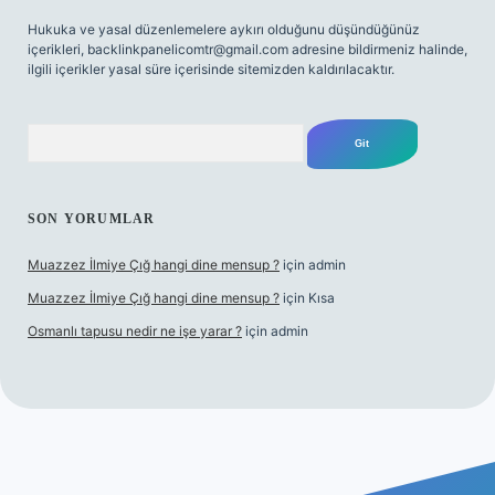
Hukuka ve yasal düzenlemelere aykırı olduğunu düşündüğünüz
içerikleri,
backlinkpanelicomtr@gmail.com
adresine bildirmeniz halinde,
ilgili içerikler yasal süre içerisinde sitemizden kaldırılacaktır.
Arama
SON YORUMLAR
Muazzez İlmiye Çığ hangi dine mensup ?
için
admin
Muazzez İlmiye Çığ hangi dine mensup ?
için
Kısa
Osmanlı tapusu nedir ne işe yarar ?
için
admin
yeni giriş
Betexper giriş adresi
betexper.xyz
m elexbet