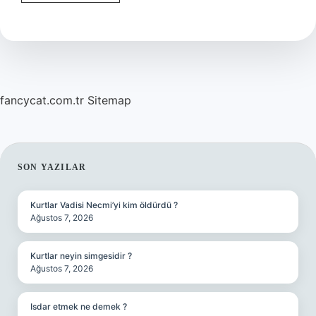
tahmini
ne
demek
?
fancycat.com.tr
Sitemap
SIDEBAR
SON YAZILAR
Kurtlar Vadisi Necmi’yi kim öldürdü ?
Ağustos 7, 2026
Kurtlar neyin simgesidir ?
Ağustos 7, 2026
Isdar etmek ne demek ?