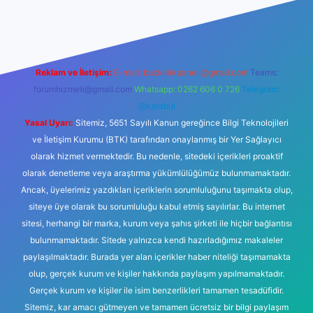
 yeni giriş
Betexper giriş adresi
betexper.xyz
m elexbet
Reklam ve İletişim:
E-mail:
backlinkpaneli@gmail.com
Teams:
forumhizmeti@gmail.com
Whatsapp: 0262 606 0 726
Telegram:
@karabul
Yasal Uyarı:
Sitemiz, 5651 Sayılı Kanun gereğince Bilgi Teknolojileri
ve İletişim Kurumu (BTK) tarafından onaylanmış bir Yer Sağlayıcı
olarak hizmet vermektedir. Bu nedenle, sitedeki içerikleri proaktif
olarak denetleme veya araştırma yükümlülüğümüz bulunmamaktadır.
Ancak, üyelerimiz yazdıkları içeriklerin sorumluluğunu taşımakta olup,
siteye üye olarak bu sorumluluğu kabul etmiş sayılırlar. Bu internet
sitesi, herhangi bir marka, kurum veya şahıs şirketi ile hiçbir bağlantısı
bulunmamaktadır. Sitede yalnızca kendi hazırladığımız makaleler
paylaşılmaktadır. Burada yer alan içerikler haber niteliği taşımamakta
olup, gerçek kurum ve kişiler hakkında paylaşım yapılmamaktadır.
Gerçek kurum ve kişiler ile isim benzerlikleri tamamen tesadüfidir.
Sitemiz, kar amacı gütmeyen ve tamamen ücretsiz bir bilgi paylaşım