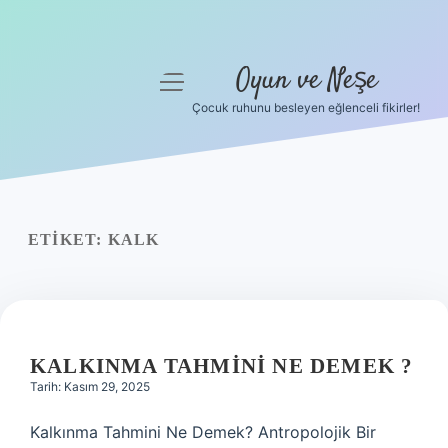
Oyun ve Neşe
menüyü
aç
Çocuk ruhunu besleyen eğlenceli fikirler!
Anasayfa
Gizlilik Politikası
Yasal Uyarı
ETIKET:
KALK
Hakkımızda
KALKINMA TAHMINI NE DEMEK ?
Tarih: Kasım 29, 2025
Kalkınma Tahmini Ne Demek? Antropolojik Bir