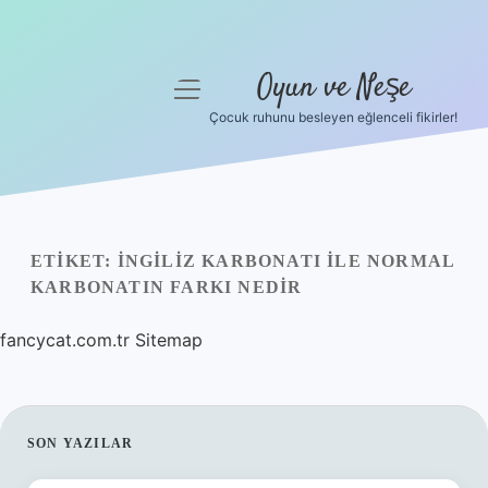
Oyun ve Neşe
menüyü
aç
Çocuk ruhunu besleyen eğlenceli fikirler!
Anasayfa
Gizlilik Politikası
Yasal Uyarı
ETIKET:
İNGILIZ KARBONATI ILE NORMAL
KARBONATIN FARKI NEDIR
Hakkımızda
fancycat.com.tr
Sitemap
SIDEBAR
SON YAZILAR