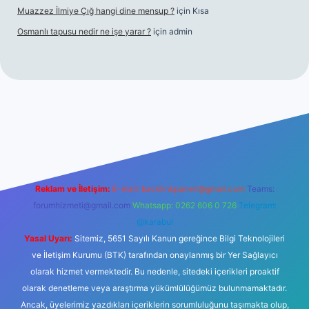
Muazzez İlmiye Çığ hangi dine mensup ?
için
Kısa
Osmanlı tapusu nedir ne işe yarar ?
için
admin
t yeni giriş
Betexper giriş adresi
betexper.xyz
m elexbet
Reklam ve İletişim:
E-mail:
backlinkpaneli@gmail.com
Teams:
forumhizmeti@gmail.com
Whatsapp: 0262 606 0 726
Telegram:
@karabul
Yasal Uyarı:
Sitemiz, 5651 Sayılı Kanun gereğince Bilgi Teknolojileri
ve İletişim Kurumu (BTK) tarafından onaylanmış bir Yer Sağlayıcı
olarak hizmet vermektedir. Bu nedenle, sitedeki içerikleri proaktif
olarak denetleme veya araştırma yükümlülüğümüz bulunmamaktadır.
Ancak, üyelerimiz yazdıkları içeriklerin sorumluluğunu taşımakta olup,