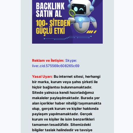
Reklam ve İletişim:
Skype:
live:.cid.575569c608265c69
Yasal Uyarı:
Bu internet sitesi, herhangi
bir marka, kurum veya şahıs şirketi ile
hiçbir bağlantısı bulunmamaktadır.
Sitede yalnızca kendi hazırladığımız
makaleler paylaşılmaktadır. Burada yer
alan içerikler haber niteliği taşımamakta
olup, gerçek kurum ve kişiler hakkında
paylaşım yapılmamaktadır. Gerçek
kurum ve kişiler ile isim benzerlikleri
tamamen tesadüfidir. Sitemizdeki
bilgiler taslak halindedir ve tavsiye