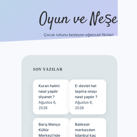
Oyun ve Neşe
Çocuk ruhunu besleyen eğlenceli fikirler!
betci
vdcasino güncel giriş
ilbet casino
ilbet yeni giriş
SIDEBAR
SON YAZILAR
Kuran hatmi
E-devlet hat
nasıl yapılır
taşıma onayı
diyanet ?
nasıl yapılır ?
Ağustos 6,
Ağustos 6,
2026
2026
Barış Manço
Balıkesir
Kültür
merkezden
Merkezi’nde
İstanbul kaç