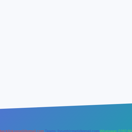
backlinkpaneli@gmail.com
Teams:
forumhizmeti@gmail.com
Whatsapp: 0262 60