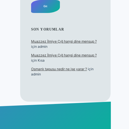
SON YORUMLAR
Muazzez İlmiye Çığ hangi dine mensup ?
için
admin
Muazzez İlmiye Çığ hangi dine mensup ?
için
Kısa
Osmanlı tapusu nedir ne işe yarar ?
için
admin