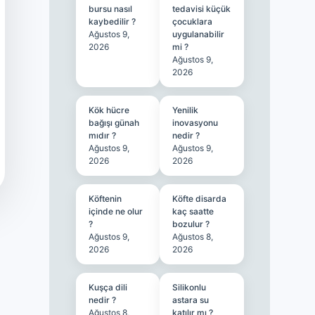
bursu nasıl
tedavisi küçük
kaybedilir ?
çocuklara
Ağustos 9,
uygulanabilir
2026
mi ?
Ağustos 9,
2026
Kök hücre
Yenilik
bağışı günah
inovasyonu
mıdır ?
nedir ?
Ağustos 9,
Ağustos 9,
2026
2026
Köftenin
Köfte disarda
içinde ne olur
kaç saatte
?
bozulur ?
Ağustos 9,
Ağustos 8,
2026
2026
Kuşça dili
Silikonlu
nedir ?
astara su
Ağustos 8,
katılır mı ?