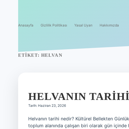
Anasayfa
Gizlilik Politikası
Yasal Uyarı
Hakkımızda
ETIKET:
HELVAN
HELVANIN TARIHI
Tarih: Haziran 23, 2026
Helvanın tarihi nedir? Kültürel Bellekten Günlü
toplum alanında çalışan biri olarak gün içinde