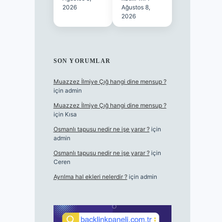
2026
Ağustos 8,
2026
SON YORUMLAR
Muazzez İlmiye Çığ hangi dine mensup ?
için
admin
Muazzez İlmiye Çığ hangi dine mensup ?
için
Kısa
Osmanlı tapusu nedir ne işe yarar ?
için
admin
Osmanlı tapusu nedir ne işe yarar ?
için
Ceren
Ayrılma hal ekleri nelerdir ?
için
admin