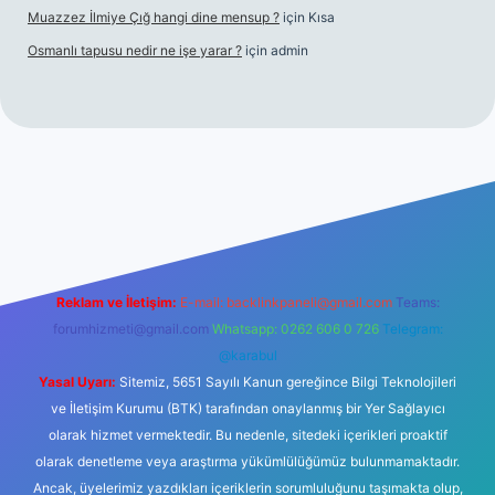
Muazzez İlmiye Çığ hangi dine mensup ?
için
Kısa
Osmanlı tapusu nedir ne işe yarar ?
için
admin
üncel giriş
ilbet casino
ilbet yeni giriş
Betexper giriş adresi
be
Reklam ve İletişim:
E-mail:
backlinkpaneli@gmail.com
Teams:
forumhizmeti@gmail.com
Whatsapp: 0262 606 0 726
Telegram:
@karabul
Yasal Uyarı:
Sitemiz, 5651 Sayılı Kanun gereğince Bilgi Teknolojileri
ve İletişim Kurumu (BTK) tarafından onaylanmış bir Yer Sağlayıcı
olarak hizmet vermektedir. Bu nedenle, sitedeki içerikleri proaktif
olarak denetleme veya araştırma yükümlülüğümüz bulunmamaktadır.
Ancak, üyelerimiz yazdıkları içeriklerin sorumluluğunu taşımakta olup,