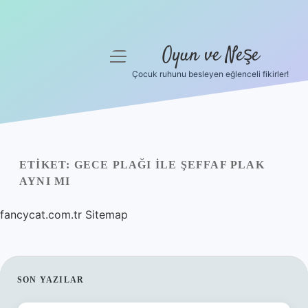
Oyun ve Neşe
menüyü
aç
Çocuk ruhunu besleyen eğlenceli fikirler!
Anasayfa
Gizlilik Politikası
Yasal Uyarı
ETIKET:
GECE PLAĞI ILE ŞEFFAF PLAK
AYNI MI
Hakkımızda
fancycat.com.tr
Sitemap
SIDEBAR
SON YAZILAR