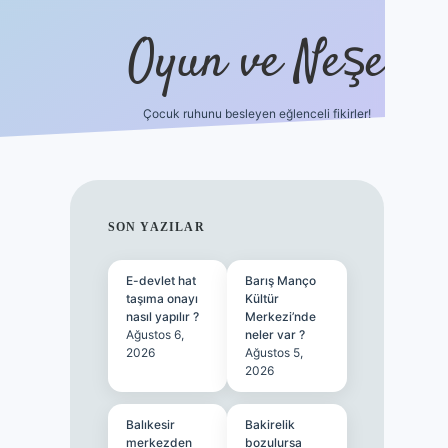
Oyun ve Neşe
Çocuk ruhunu besleyen eğlenceli fikirler!
betci
vdcasino güncel giriş
ilbet casino
ilbet yeni giriş
SIDEBAR
SON YAZILAR
E-devlet hat
Barış Manço
taşıma onayı
Kültür
nasıl yapılır ?
Merkezi’nde
Ağustos 6,
neler var ?
2026
Ağustos 5,
2026
Balıkesir
Bakirelik
merkezden
bozulursa