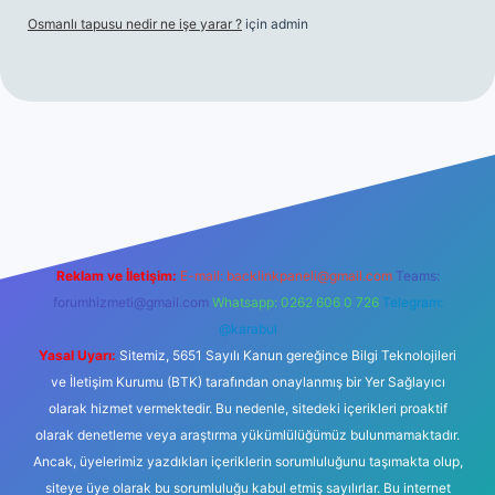
Osmanlı tapusu nedir ne işe yarar ?
için
admin
t yeni giriş
Betexper giriş adresi
betexper.xyz
m elexbet
Reklam ve İletişim:
E-mail:
backlinkpaneli@gmail.com
Teams:
forumhizmeti@gmail.com
Whatsapp: 0262 606 0 726
Telegram:
@karabul
Yasal Uyarı:
Sitemiz, 5651 Sayılı Kanun gereğince Bilgi Teknolojileri
ve İletişim Kurumu (BTK) tarafından onaylanmış bir Yer Sağlayıcı
olarak hizmet vermektedir. Bu nedenle, sitedeki içerikleri proaktif
olarak denetleme veya araştırma yükümlülüğümüz bulunmamaktadır.
Ancak, üyelerimiz yazdıkları içeriklerin sorumluluğunu taşımakta olup,
siteye üye olarak bu sorumluluğu kabul etmiş sayılırlar. Bu internet