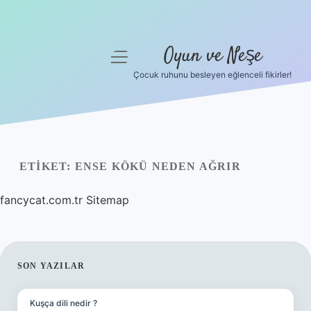
Oyun ve Neşe
menüyü
aç
Çocuk ruhunu besleyen eğlenceli fikirler!
Anasayfa
Gizlilik Politikası
Yasal Uyarı
ETIKET:
ENSE KÖKÜ NEDEN AĞRIR
Hakkımızda
fancycat.com.tr
Sitemap
SIDEBAR
SON YAZILAR
Kuşça dili nedir ?