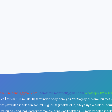
backlinkpaneli@gmail.com
Teams:
forumhizmeti@gmail.com
Whatsapp: 0262 60
i ve İletişim Kurumu (BTK) tarafından onaylanmış bir Yer Sağlayıcı olarak hizmet v
azdıkları içeriklerin sorumluluğunu taşımakta olup, siteye üye olarak bu sorumlul
e yalnızca kendi hazırladığımız makaleler paylaşılmaktadır. Burada yer alan içeri