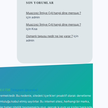
SON YORUMLAR
Muazzez İlmiye Çığ hangi dine mensup ?
için
admin
Muazzez İlmiye Çığ hangi dine mensup ?
için
Kısa
Osmanlı tapusu nedir ne işe yarar ?
için
admin
6 0 726
Telegram: @karabul
ermektedir. Bu nedenle, sitedeki içerikleri proaktif olarak denetleme
uğu kabul etmiş sayılırlar. Bu internet sitesi, herhangi bir marka,
kler haber niteliği taşımamakta olup, gerçek kurum ve kişiler hakkında