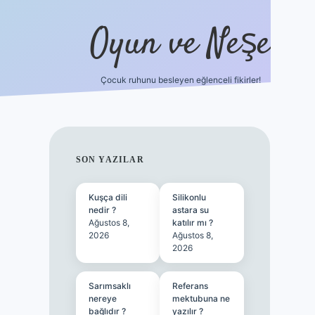
Oyun ve Neşe
Çocuk ruhunu besleyen eğlenceli fikirler!
betci
vdcasino güncel giriş
ilbet casino
ilbet yeni giriş
SIDEBAR
SON YAZILAR
Kuşça dili
Silikonlu
nedir ?
astara su
Ağustos 8,
katılır mı ?
2026
Ağustos 8,
2026
Sarımsaklı
Referans
nereye
mektubuna ne
bağlıdır ?
yazılır ?