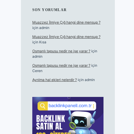
SON YORUMLAR
Muazzez İlmiye Çığ hangi dine mensup ?
için
admin
Muazzez İlmiye Çığ hangi dine mensup ?
için
Kısa
Osmanlı tapusu nedir ne işe yarar ?
için
admin
Osmanlı tapusu nedir ne işe yarar ?
için
Ceren
Ayrılma hal ekleri nelerdir ?
için
admin