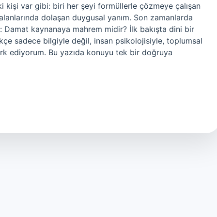
 kişi var gibi: biri her şeyi formüllerle çözmeye çalışan
 gri alanlarında dolaşan duygusal yanım. Son zamanlarda
: Damat kaynanaya mahrem midir? İlk bakışta dini bir
çe sadece bilgiyle değil, insan psikolojisiyle, toplumsal
 fark ediyorum. Bu yazıda konuyu tek bir doğruya