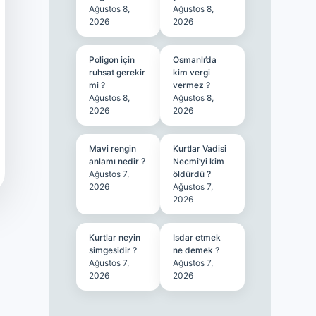
Ağustos 8,
Ağustos 8,
2026
2026
Poligon için
Osmanlı’da
ruhsat gerekir
kim vergi
mi ?
vermez ?
Ağustos 8,
Ağustos 8,
2026
2026
Mavi rengin
Kurtlar Vadisi
anlamı nedir ?
Necmi’yi kim
Ağustos 7,
öldürdü ?
2026
Ağustos 7,
2026
Kurtlar neyin
Isdar etmek
simgesidir ?
ne demek ?
Ağustos 7,
Ağustos 7,
2026
2026