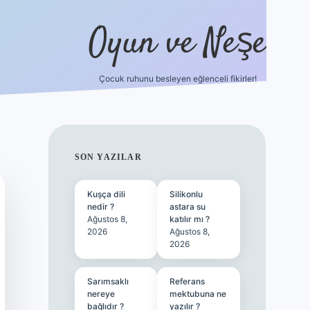
Oyun ve Neşe
Çocuk ruhunu besleyen eğlenceli fikirler!
betci
vdcasino güncel giriş
ilbet casino
ilbet yeni giriş
SIDEBAR
SON YAZILAR
Kuşça dili
Silikonlu
nedir ?
astara su
Ağustos 8,
katılır mı ?
2026
Ağustos 8,
2026
Sarımsaklı
Referans
nereye
mektubuna ne
bağlıdır ?
yazılır ?