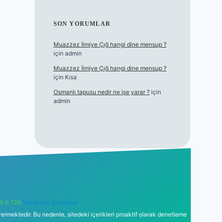
SON YORUMLAR
Muazzez İlmiye Çığ hangi dine mensup ?
için
admin
Muazzez İlmiye Çığ hangi dine mensup ?
için
Kısa
Osmanlı tapusu nedir ne işe yarar ?
için
admin
6 0 726
Telegram: @karabul
ermektedir. Bu nedenle, sitedeki içerikleri proaktif olarak denetleme