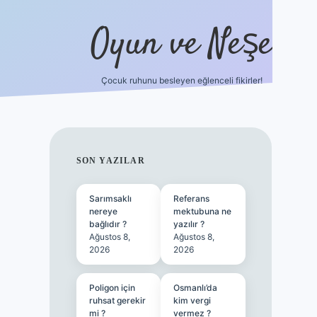
Oyun ve Neşe
Çocuk ruhunu besleyen eğlenceli fikirler!
betci
vdcasino güncel giriş
ilbet casino
ilbet yeni giriş
SIDEBAR
SON YAZILAR
Sarımsaklı
Referans
nereye
mektubuna ne
bağlıdır ?
yazılır ?
Ağustos 8,
Ağustos 8,
2026
2026
Poligon için
Osmanlı’da
ruhsat gerekir
kim vergi
mi ?
vermez ?