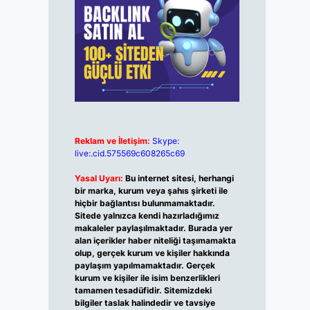
Reklam ve İletişim:
Skype:
live:.cid.575569c608265c69
Yasal Uyarı:
Bu internet sitesi, herhangi
bir marka, kurum veya şahıs şirketi ile
hiçbir bağlantısı bulunmamaktadır.
Sitede yalnızca kendi hazırladığımız
makaleler paylaşılmaktadır. Burada yer
alan içerikler haber niteliği taşımamakta
olup, gerçek kurum ve kişiler hakkında
paylaşım yapılmamaktadır. Gerçek
kurum ve kişiler ile isim benzerlikleri
tamamen tesadüfidir. Sitemizdeki
bilgiler taslak halindedir ve tavsiye