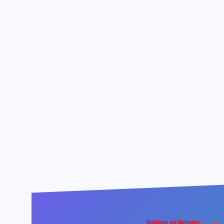
Reklam ve İletişim:
E-mail: