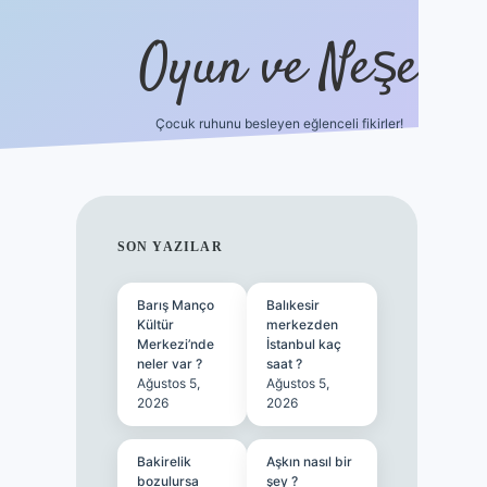
Oyun ve Neşe
Çocuk ruhunu besleyen eğlenceli fikirler!
betci
vdcasino güncel giriş
ilbet casino
ilbet yeni giriş
SIDEBAR
SON YAZILAR
Barış Manço
Balıkesir
Kültür
merkezden
Merkezi’nde
İstanbul kaç
neler var ?
saat ?
Ağustos 5,
Ağustos 5,
2026
2026
Bakirelik
Aşkın nasıl bir
bozulursa
şey ?