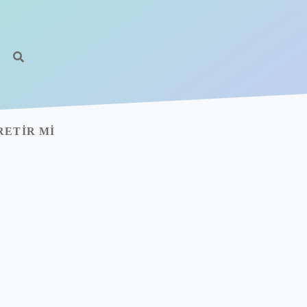
RETIR MI