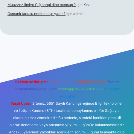
Muazzez İlmiye Çığ hangi dine mensup ?
için
Kısa
Osmanlı tapusu nedir ne işe yarar ?
için
admin
t yeni giriş
Betexper giriş adresi
betexper.xyz
m elexbet
Reklam ve İletişim:
E-mail:
backlinkpaneli@gmail.com
Teams:
forumhizmeti@gmail.com
Whatsapp: 0262 606 0 726
Telegram:
@karabul
Yasal Uyarı:
Sitemiz, 5651 Sayılı Kanun gereğince Bilgi Teknolojileri
ve İletişim Kurumu (BTK) tarafından onaylanmış bir Yer Sağlayıcı
olarak hizmet vermektedir. Bu nedenle, sitedeki içerikleri proaktif
olarak denetleme veya araştırma yükümlülüğümüz bulunmamaktadır.
Ancak, üyelerimiz yazdıkları içeriklerin sorumluluğunu taşımakta olup,