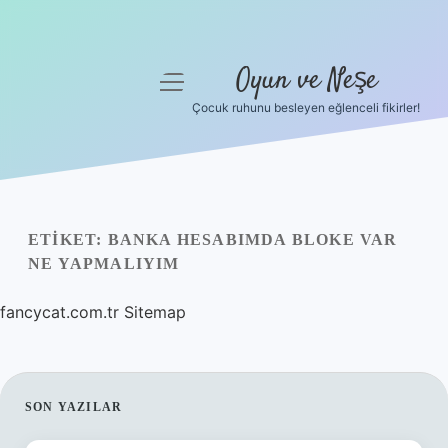
Oyun ve Neşe
menüyü
aç
Çocuk ruhunu besleyen eğlenceli fikirler!
Anasayfa
Gizlilik Politikası
Yasal Uyarı
ETIKET:
BANKA HESABIMDA BLOKE VAR
NE YAPMALIYIM
Hakkımızda
fancycat.com.tr
Sitemap
SIDEBAR
SON YAZILAR