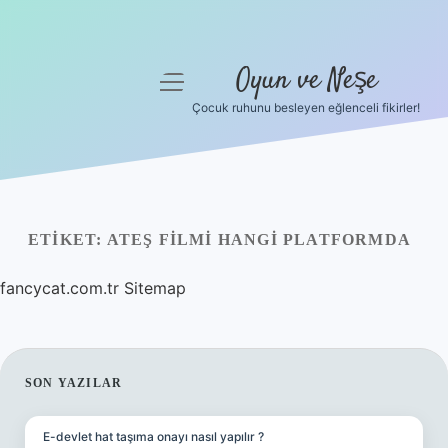
Oyun ve Neşe
menüyü
aç
Çocuk ruhunu besleyen eğlenceli fikirler!
Anasayfa
Gizlilik Politikası
Yasal Uyarı
ETIKET:
ATEŞ FILMI HANGI PLATFORMDA
Hakkımızda
fancycat.com.tr
Sitemap
SIDEBAR
SON YAZILAR
E-devlet hat taşıma onayı nasıl yapılır ?