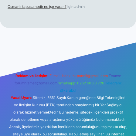
Osmanlı tapusu nedir ne işe yarar ?
için
admin
t yeni giriş
Betexper giriş adresi
betexper.xyz
m elexbet
Reklam ve İletişim:
E-mail:
backlinkpaneli@gmail.com
Teams:
forumhizmeti@gmail.com
Whatsapp: 0262 606 0 726
Telegram:
@karabul
Yasal Uyarı:
Sitemiz, 5651 Sayılı Kanun gereğince Bilgi Teknolojileri
ve İletişim Kurumu (BTK) tarafından onaylanmış bir Yer Sağlayıcı
olarak hizmet vermektedir. Bu nedenle, sitedeki içerikleri proaktif
olarak denetleme veya araştırma yükümlülüğümüz bulunmamaktadır.
Ancak, üyelerimiz yazdıkları içeriklerin sorumluluğunu taşımakta olup,
siteye üye olarak bu sorumluluğu kabul etmiş sayılırlar. Bu internet