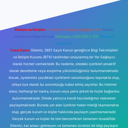
yeni giriş
Betexper giriş adresi
betexper.xyz
m elexbet
Reklam ve İletişim:
E-mail:
backlinkpaneli@gmail.com
Teams:
forumhizmeti@gmail.com
Whatsapp: 0262 606 0 726
Telegram:
@karabul
Yasal Uyarı:
Sitemiz, 5651 Sayılı Kanun gereğince Bilgi Teknolojileri
ve İletişim Kurumu (BTK) tarafından onaylanmış bir Yer Sağlayıcı
olarak hizmet vermektedir. Bu nedenle, sitedeki içerikleri proaktif
olarak denetleme veya araştırma yükümlülüğümüz bulunmamaktadır.
Ancak, üyelerimiz yazdıkları içeriklerin sorumluluğunu taşımakta olup,
siteye üye olarak bu sorumluluğu kabul etmiş sayılırlar. Bu internet
sitesi, herhangi bir marka, kurum veya şahıs şirketi ile hiçbir bağlantısı
bulunmamaktadır. Sitede yalnızca kendi hazırladığımız makaleler
paylaşılmaktadır. Burada yer alan içerikler haber niteliği taşımamakta
olup, gerçek kurum ve kişiler hakkında paylaşım yapılmamaktadır.
Gerçek kurum ve kişiler ile isim benzerlikleri tamamen tesadüfidir.
Sitemiz, kar amacı gütmeyen ve tamamen ücretsiz bir bilgi paylaşım