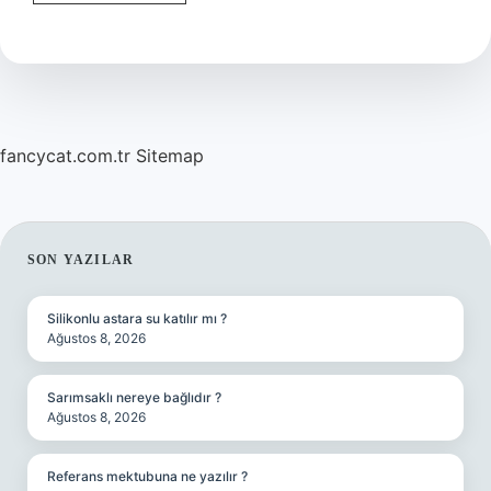
aşk
olsun
söz
müzik
kime
ait
?
fancycat.com.tr
Sitemap
SIDEBAR
SON YAZILAR
Silikonlu astara su katılır mı ?
Ağustos 8, 2026
Sarımsaklı nereye bağlıdır ?
Ağustos 8, 2026
Referans mektubuna ne yazılır ?