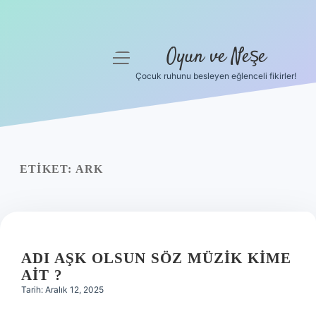
Oyun ve Neşe
menüyü
aç
Çocuk ruhunu besleyen eğlenceli fikirler!
Anasayfa
Gizlilik Politikası
Yasal Uyarı
ETIKET:
ARK
Hakkımızda
ADI AŞK OLSUN SÖZ MÜZIK KIME
AIT ?
Tarih: Aralık 12, 2025