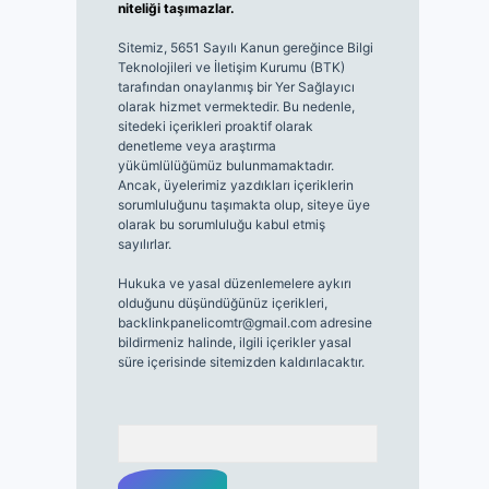
niteliği taşımazlar.
Sitemiz, 5651 Sayılı Kanun gereğince Bilgi
Teknolojileri ve İletişim Kurumu (BTK)
tarafından onaylanmış bir Yer Sağlayıcı
olarak hizmet vermektedir. Bu nedenle,
sitedeki içerikleri proaktif olarak
denetleme veya araştırma
yükümlülüğümüz bulunmamaktadır.
Ancak, üyelerimiz yazdıkları içeriklerin
sorumluluğunu taşımakta olup, siteye üye
olarak bu sorumluluğu kabul etmiş
sayılırlar.
Hukuka ve yasal düzenlemelere aykırı
olduğunu düşündüğünüz içerikleri,
backlinkpanelicomtr@gmail.com
adresine
bildirmeniz halinde, ilgili içerikler yasal
süre içerisinde sitemizden kaldırılacaktır.
Arama