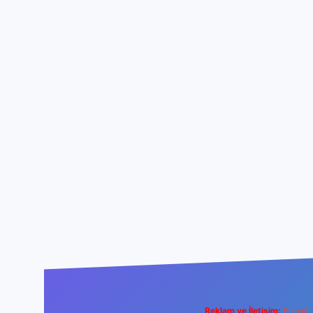
Reklam ve İletişim:
E-mail: