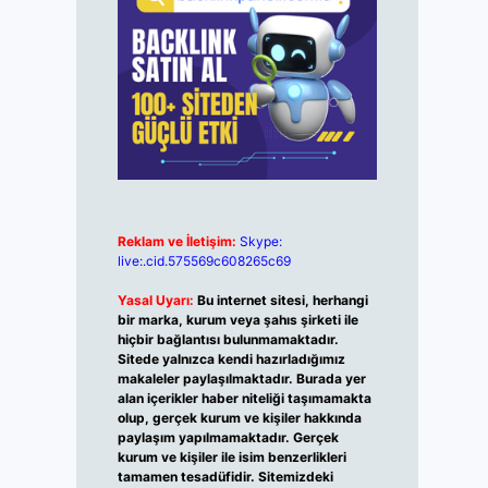
Reklam ve İletişim:
Skype:
live:.cid.575569c608265c69
Yasal Uyarı:
Bu internet sitesi, herhangi
bir marka, kurum veya şahıs şirketi ile
hiçbir bağlantısı bulunmamaktadır.
Sitede yalnızca kendi hazırladığımız
makaleler paylaşılmaktadır. Burada yer
alan içerikler haber niteliği taşımamakta
olup, gerçek kurum ve kişiler hakkında
paylaşım yapılmamaktadır. Gerçek
kurum ve kişiler ile isim benzerlikleri
tamamen tesadüfidir. Sitemizdeki