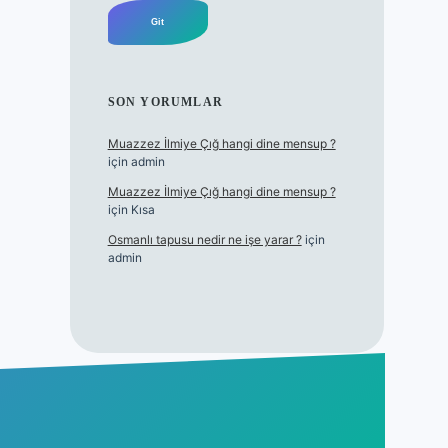
SON YORUMLAR
Muazzez İlmiye Çığ hangi dine mensup ?
için
admin
Muazzez İlmiye Çığ hangi dine mensup ?
için
Kısa
Osmanlı tapusu nedir ne işe yarar ?
için
admin