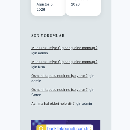
Ağustos 5,
2026
2026
SON YORUMLAR
Muazzez İlmiye Çığ hangi dine mensup ?
için
admin
Muazzez İlmiye Çığ hangi dine mensup ?
için
Kısa
Osmanlı tapusu nedir ne işe yarar ?
için
admin
Osmanlı tapusu nedir ne işe yarar ?
için
Ceren
Ayrılma hal ekleri nelerdir ?
için
admin