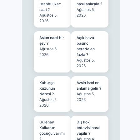
İstanbul kaç
nasıl anlaşılır ?
saat ?
Ağustos 5,
Ağustos 5,
2026
2026
Aşkın nasıl bir
Açık hava
şey ?
basıncı
Ağustos 5,
nerede en
2026
fazla ?
Ağustos 5,
2026
Kaburga
Avsin ismi ne
Kuzunun
anlama gelir ?
Neresi ?
Ağustos 5,
Ağustos 5,
2026
2026
Gülenay
Diş kök
Kalkan’ın
tedavisi nasıl
çocuğu var mı
yapılır ?
?
Ağustos 4,