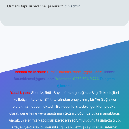
Osmanlı tapusu nedir ne işe yarar ?
için
admin
t yeni giriş
Betexper giriş adresi
betexper.xyz
m elexbet
Reklam ve İletişim:
E-mail:
backlinkpaneli@gmail.com
Teams:
forumhizmeti@gmail.com
Whatsapp: 0262 606 0 726
Telegram:
@karabul
Yasal Uyarı:
Sitemiz, 5651 Sayılı Kanun gereğince Bilgi Teknolojileri
ve İletişim Kurumu (BTK) tarafından onaylanmış bir Yer Sağlayıcı
olarak hizmet vermektedir. Bu nedenle, sitedeki içerikleri proaktif
olarak denetleme veya araştırma yükümlülüğümüz bulunmamaktadır.
Ancak, üyelerimiz yazdıkları içeriklerin sorumluluğunu taşımakta olup,
siteye üye olarak bu sorumluluğu kabul etmiş sayılırlar. Bu internet