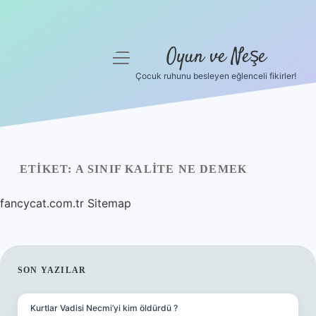
Oyun ve Neşe
menüyü
aç
Çocuk ruhunu besleyen eğlenceli fikirler!
Anasayfa
Gizlilik Politikası
Yasal Uyarı
ETIKET:
A SINIF KALITE NE DEMEK
Hakkımızda
fancycat.com.tr
Sitemap
SIDEBAR
SON YAZILAR
Kurtlar Vadisi Necmi’yi kim öldürdü ?