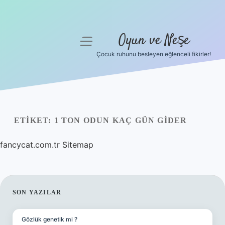
Oyun ve Neşe
menüyü
aç
Çocuk ruhunu besleyen eğlenceli fikirler!
Anasayfa
Gizlilik Politikası
Yasal Uyarı
ETIKET:
1 TON ODUN KAÇ GÜN GIDER
Hakkımızda
fancycat.com.tr
Sitemap
SIDEBAR
SON YAZILAR
Gözlük genetik mi ?