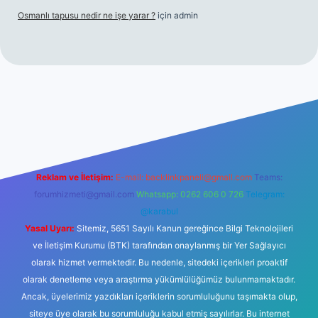
Osmanlı tapusu nedir ne işe yarar ?
için
admin
t yeni giriş
Betexper giriş adresi
betexper.xyz
m elexbet
Reklam ve İletişim:
E-mail:
backlinkpaneli@gmail.com
Teams:
forumhizmeti@gmail.com
Whatsapp: 0262 606 0 726
Telegram:
@karabul
Yasal Uyarı:
Sitemiz, 5651 Sayılı Kanun gereğince Bilgi Teknolojileri
ve İletişim Kurumu (BTK) tarafından onaylanmış bir Yer Sağlayıcı
olarak hizmet vermektedir. Bu nedenle, sitedeki içerikleri proaktif
olarak denetleme veya araştırma yükümlülüğümüz bulunmamaktadır.
Ancak, üyelerimiz yazdıkları içeriklerin sorumluluğunu taşımakta olup,
siteye üye olarak bu sorumluluğu kabul etmiş sayılırlar. Bu internet